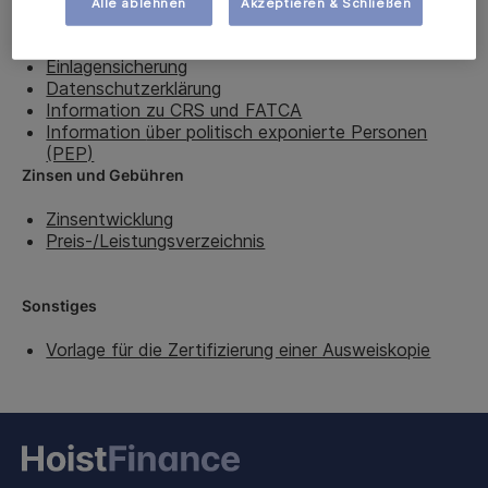
Festgeldkonten für Verbraucher
Alle ablehnen
Akzeptieren & Schließen
Vorvertragliche Informationen
Impressum
Einlagensicherung
Datenschutzerklärung
Information zu CRS und FATCA
Information
über
politisch exponierte Personen
(PEP)
Zinsen und Geb
ühren
Zinsentwicklung
Preis-/Leistungsverzeichnis
Sonstiges
Vorlage für die Zertifizierung einer Ausweiskopie