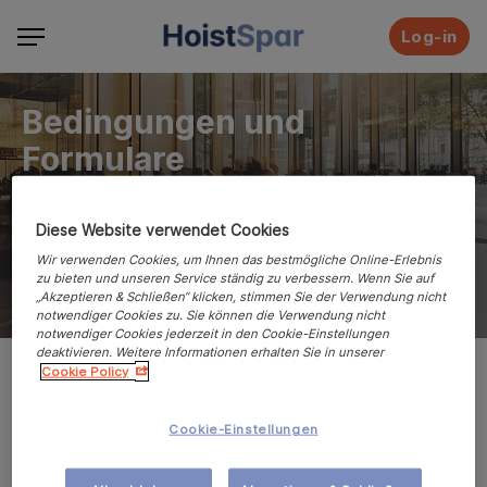
Log-in
Bedingungen und
Formulare
Hier können Sie die Allgemeinen
Diese Website verwendet Cookies
Geschäftsbedingungen, Formulare
und Informationen zu den
Wir verwenden Cookies, um Ihnen das bestmögliche Online-Erlebnis
Produkten von HoistSpar lesen,
zu bieten und unseren Service ständig zu verbessern. Wenn Sie auf
herunterladen oder ausdrucken.
„Akzeptieren & Schließen“ klicken, stimmen Sie der Verwendung nicht
notwendiger Cookies zu. Sie können die Verwendung nicht
notwendiger Cookies jederzeit in den Cookie-Einstellungen
deaktivieren. Weitere Informationen erhalten Sie in unserer
Cookie Policy
Allgemeine Geschäftsbedingungen (AGB)
Cookie-Einstellungen
Allgemeine Geschäftsbedingungen für