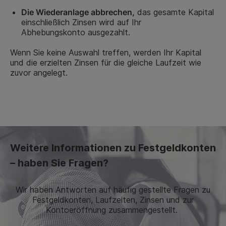
Die Wiederanlage abbrechen
,
das gesamte Kapital
einschließlich Zinsen wird auf Ihr
Abhebungskonto
ausgezahlt
.
Wenn Sie keine Auswahl treffen, werden Ihr Kapital
und die erzielten Zinsen für die gleiche Laufzeit wie
zuvor angelegt.
Weitere Informationen zu Festgeldkonten
– haben Sie Fragen?
Wir haben Antworten auf häufig gestellte Fragen zu
Festgeldkonten, Laufzeiten, Zinsen und zur
Kontoeröffnung zusammengestellt.