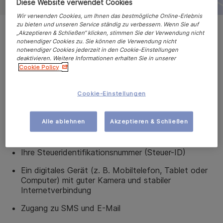
Diese Website verwendet Cookies
Wir verwenden Cookies, um Ihnen das bestmögliche Online-Erlebnis
zu bieten und unseren Service ständig zu verbessern. Wenn Sie auf
„Akzeptieren & Schließen“ klicken, stimmen Sie der Verwendung nicht
notwendiger Cookies zu. Sie können die Verwendung nicht
So geht's
notwendiger Cookies jederzeit in den Cookie-Einstellungen
deaktivieren. Weitere Informationen erhalten Sie in unserer
Cookie Policy
Wie funktioniert die Eröffnung eines Festgeldkontos?
Um ein Festgeldkonto zu eröffnen, benötigen Sie:
Cookie-Einstellungen
Ein
Mindestalter
von
18 Jahre
n
Alle ablehnen
Akzeptieren & Schließen
Ein g
ültiges
Ausweisdokument (Personalausweis
oder Reisepass)
Ihre
Steueridentifikationsnummer (Steuer-ID)
Ein digitales Gerät (z. B. Mobiltelefon, Tablet oder
Computer) mit guter Kamera und stabiler
Internetverbindung
Zugang zu SMS und E-Mail