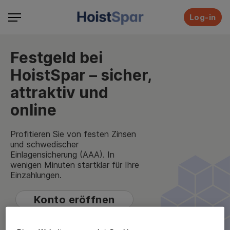
Log-in
Festgeld bei
HoistSpar – sicher,
attraktiv und
online
Profitieren Sie von festen Zinsen
und schwedischer
Einlagensicherung (AAA). In
wenigen Minuten startklar für Ihre
Einzahlungen.
Konto eröffnen
Konto- und Zinsvergleich